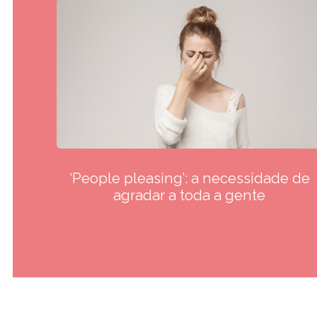
‘People pleasing’: a necessidade de
agradar a toda a gente