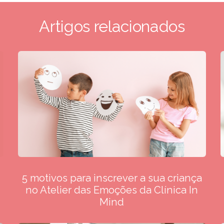
Artigos relacionados
5 motivos para inscrever a sua criança
no Atelier das Emoções da Clínica In
Mind