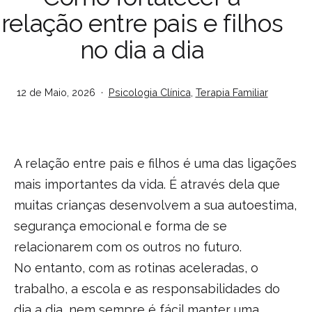
relação entre pais e filhos
no dia a dia
Publicado
Categorizado
12 de Maio, 2026
Psicologia Clínica
,
Terapia Familiar
em
como
A relação entre pais e filhos é uma das ligações
mais importantes da vida. É através dela que
muitas crianças desenvolvem a sua autoestima,
segurança emocional e forma de se
relacionarem com os outros no futuro.
No entanto, com as rotinas aceleradas, o
trabalho, a escola e as responsabilidades do
dia a dia, nem sempre é fácil manter uma