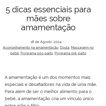
5 dicas essenciais para
mães sobre
amamentação
Publicado
18 de Agosto, 2024
Categorizado
em
Aconselhamento na amamentação
,
Doula
,
Massagem no
como
bebé
,
Programa pós-parto
,
Programa pré-parto
A amamentação é um dos momentos mais
especiais e desafiadores na vida de uma mãe.
Para além de ser o melhor alimento para o
bebé, a amamentação cria um vínculo único
entre mãe e filho.