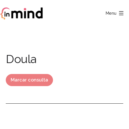
Saltar
para
Menu
o
Clínica
conteúdo
In
Mind
Category:
Doula
Marcar consulta