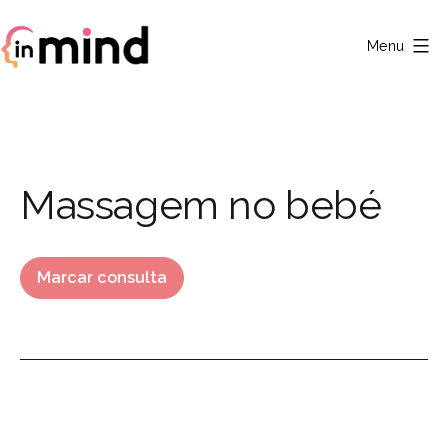
Saltar
para
Menu
o
Clínica
conteúdo
In
Mind
Category:
Massagem no bebé
Marcar consulta