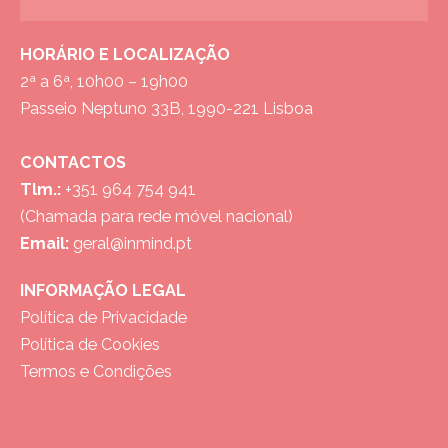
HORÁRIO E LOCALIZAÇÃO
2ª a 6ª, 10h00 – 19h00
Passeio Neptuno 33B, 1990-221 Lisboa
CONTACTOS
Tlm.:
+351 964 754 941
(Chamada para rede móvel nacional)
Email:
geral@inmind.pt
INFORMAÇÃO LEGAL
Política de Privacidade
Política de Cookies
Termos e Condições