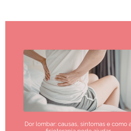
Dor lombar: causas, sintomas e como 
fisioterapia pode ajudar