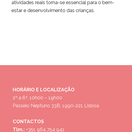
atividades reais torna-se essencial para o bem-
estar e desenvolvimento das crianças.
HORÁRIO E LOCALIZAÇÃO
2ª a 6ª, 10h00 – 19h00
Passeio Neptuno 33B, 1990-221 Lisboa
CONTACTOS
Tlm.:
+351 964 754 941