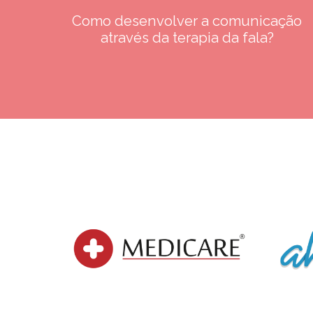
Como desenvolver a comunicação
através da terapia da fala?