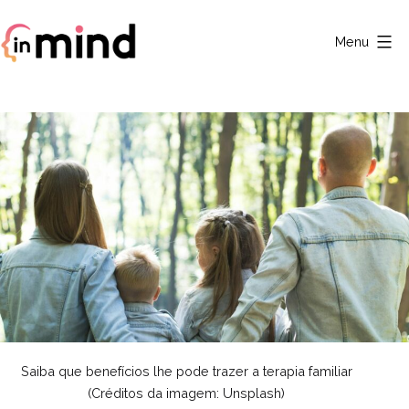
Saltar
para
Menu
o
Clínica
conteúdo
In
Mind
Saiba que benefícios lhe pode trazer a terapia familiar
(Créditos da imagem: Unsplash)