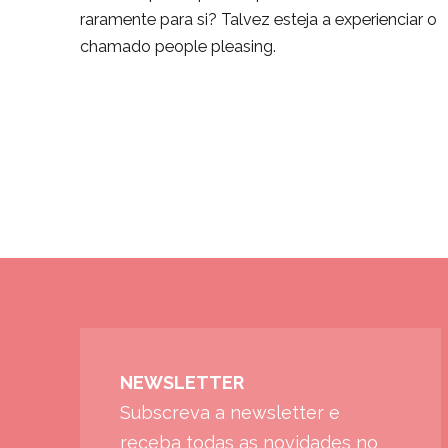
raramente para si? Talvez esteja a experienciar o
chamado people pleasing.
NEWSLETTER
Subscreva a newsletter e
receba todas as novidades no