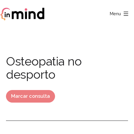
Saltar
para
Menu
o
Clínica
conteúdo
In
Mind
Category:
Osteopatia no
desporto
Marcar consulta