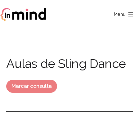
Saltar
para
Menu
o
Clínica
conteúdo
In
Mind
Category:
Aulas de Sling Dance
Marcar consulta